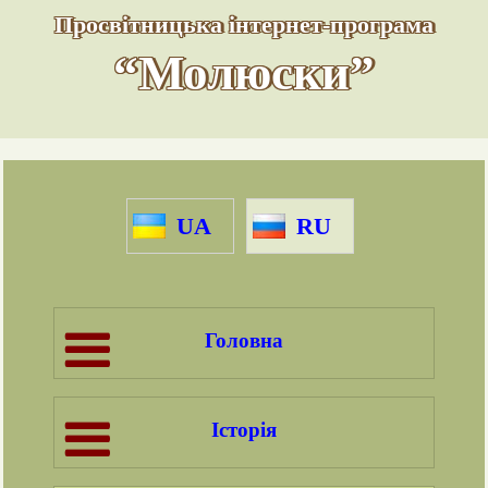
Просвітницька інтернет-програма
“Молюски”
UA
RU
Головна
Історія