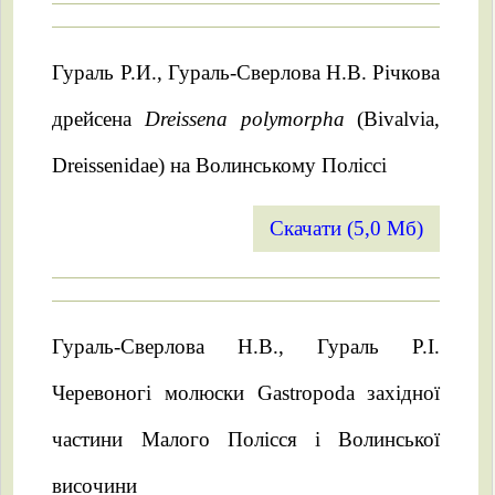
Гураль Р.И., Гураль-Сверлова Н.В. Річкова
дрейсена
Dreissena polymorpha
(Bivalvia,
Dreissenidae) на Волинському Поліссі
Скачати (5,0 Мб)
Гураль-Сверлова Н.В., Гураль Р.І.
Черевоногі молюски Gastropoda західної
частини Малого Полісся і Волинської
височини