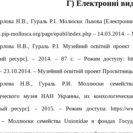
Г) Електронні ви
рлова Н.В., Гураль Р.І. Молюски Львова [Електронни
.pip-mollusca.org/page/epubl/index.php
– 14.03.2014. –
ерлова Н.В., Гураль Р.І. Музейний освітній проект
ний ресурс]. – 2014. – 87 с.
– Режим доступу:
ht
– 23.10.2014. – Музейний освітній проект Просвітниц
верлова Н.В., Гураль Р.И. Моллюски семейств
дческого музея НАН Украины, их конхологическая
ный ресурс]. – 2015.
– Режим доступа:
https://w
. – Моллюски семейства Unionidae в фондах Госу