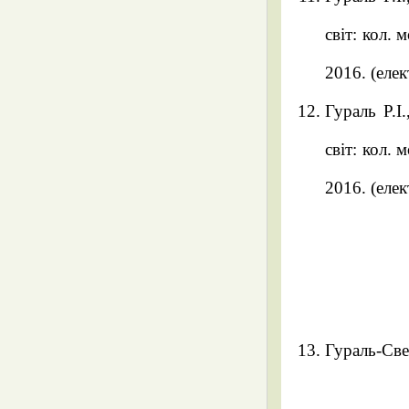
світ: кол. 
2016. (еле
Гураль Р.І
світ: кол. 
2016. (еле
Гураль-Све