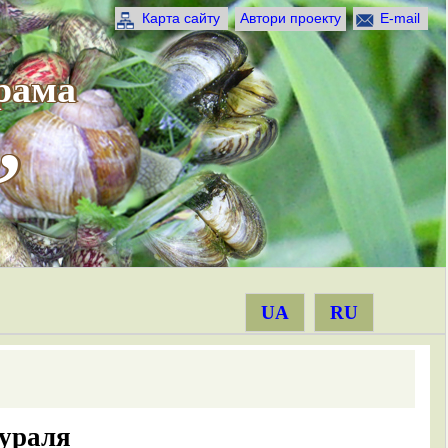
Карта сайту
Автори проекту
E-mail
рама
”
UA
RU
Гураля