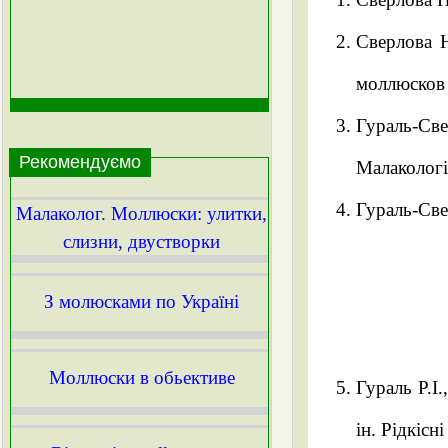
Сверлова Н
моллюсков 
Гураль-Св
Рекомендуємо
Малакологі
Гураль-Све
Малаколог. Моллюски: улитки,
слизни, двустворки
З молюсками по Україні
Моллюски в обьективе
Гураль Р.І
ін. Рідкісн