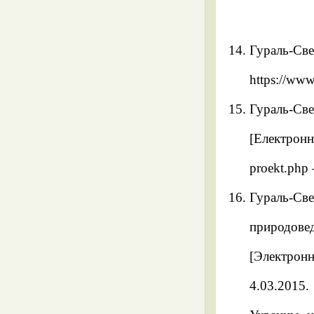
Гураль-Све
https://www
Гураль-Св
[Електрон
proekt.php
Гураль-С
природове
[Электрон
4.03.2015