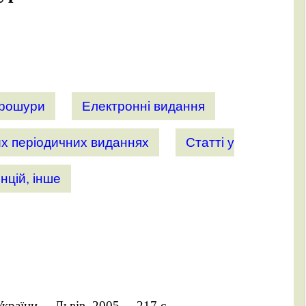
рошури
Електронні видання
них періодичних виданнях
Статті у
нцій, інше
раїни. – Львів, 2005. – 217 с.