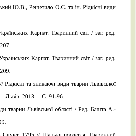
ський Ю.В., Решетило О.С. та ін. Рідкісні види
країнських Карпат. Тваринний світ / заг. ред.
207.
Українських Карпат. Тваринний світ / заг. ред.
209.
// Рідкісні та зникаючі види тварин Львівської
– Львів, 2013. – С. 91-96.
иди тварин Львівської області / Ред. Башта А.-
99.
a Cuvier, 1795 // Шацьке поозер’я. Тваринний