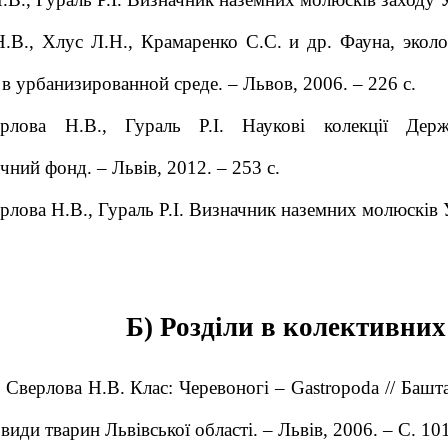
.В., Хлус Л.Н., Крамаренко С.С. и др. Фауна, экол
в урбанизированной среде. – Львов, 2006. – 226 с.
ерлова Н.В., Гураль Р.І. Наукові колекції Де
чний фонд. – Львів, 2012. – 253 с.
рлова Н.В., Гураль Р.І. Визначник наземних молюсків Ук
Б) Розділи в колективни
., Сверлова Н.В. Клас: Черевоногі – Gastropoda // Баш
і види тварин Львівської області. – Львів, 2006. – С. 10