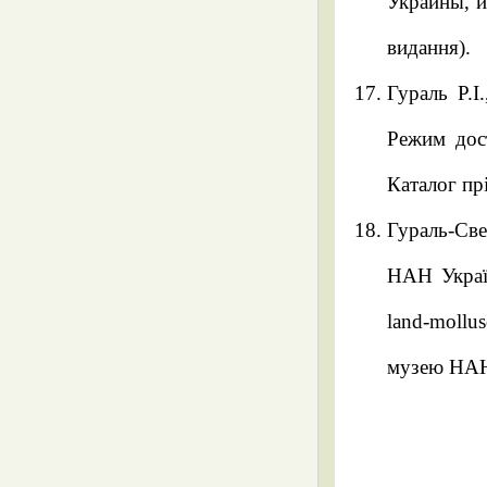
Украины, и
видання).
Гураль Р.І
Режим дост
Каталог пр
Гураль-Све
НАН Україн
land-mollu
музею НАН 