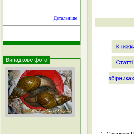
Детальніше
Книжк
Випадкове фото
Статті
збірника
Сверлова Н