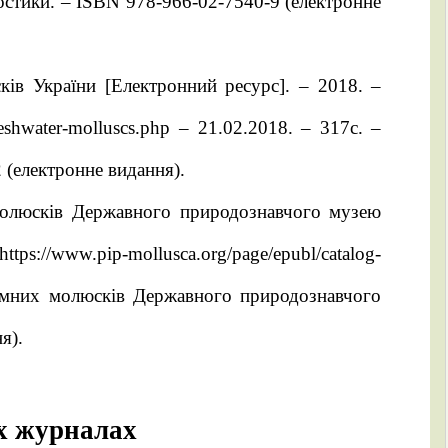
остики. – ISBN 978-966-02-7540-9 (електронне
ків України [Електронний ресурс]. – 2018. –
reshwater-molluscs.php – 21.02.2018. – 317с. –
 (електронне видання).
 молюсків Державного природознавчого музею
ps://www.pip-mollusca.org/page/epubl/catalog-
аземних молюсків Державного природознавчого
я).
их журналах