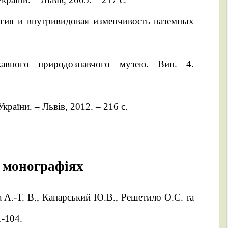
огия и внутривидовая изменчивость наземных
ржавного природознавчого музею. Вип. 4.
раїни. – Львів, 2012. – 216 с.
х монографіях
та А.-Т. В., Канарський Ю.В., Решетило О.С. та
1-104.