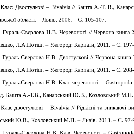
 Клас: Двостулкові – Bivalvia // Башта А.-Т. В., Канар
вської області. – Львів, 2006. – С. 105-107.
., Гураль-Сверлова Н.В. Черевоногі // Червона книга У
шко, Л.А.Потіш. – Ужгород: Карпати, 2011. – C. 197-
., Гураль-Сверлова Н.В. Двостулкові // Червона книга 
шко, Л.А.Потіш. – Ужгород: Карпати, 2011. – C. 208-
., Гураль-Сверлова Н.В. Клас черевоногі – Gastropoda 
Ред. Башта А.-Т.В., Канарський Ю.В., Козловський М.П. 
 Клас двостулкові – Bivalvia // Рідкісні та зникаючі в
рський Ю.В., Козловський М.П. – Львів, 2013. – С. 97-
., Гураль-Сверлова Н.В. Клас Черевоногі – Gastropod