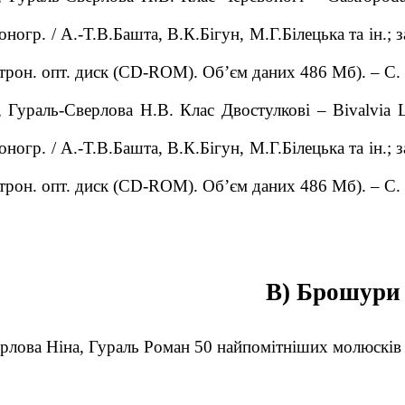
моногр. / А.-Т.В.Башта, В.К.Бігун, М.Г.Білецька та ін.
ктрон. опт. диск (CD-ROM). Об’єм даних 486 Мб). – С. 
., Гураль-Сверлова Н.В. Клас Двостулкові – Bivalvia 
моногр. / А.-Т.В.Башта, В.К.Бігун, М.Г.Білецька та ін.
ктрон. опт. диск (CD-ROM). Об’єм даних 486 Мб). – С. 
В) Брошури
рлова Ніна, Гураль Роман 50 найпомітніших молюсків Л