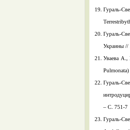
Гураль-Св
Terrestriby
Гураль-Све
Украины // 
Уваева А.,
Pulmonata) 
Гураль-С
интродуци
– С. 751-7
Гураль-Све