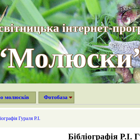
світницька інтернет-прог
“Молюски
ро молюсків
Фотобаза
іографія Гураля Р.І.
Бібліографія Р.І. 