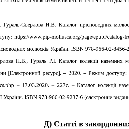
х конхологическая изменчивость и особенности диагн
., Гураль-Сверлова Н.В. Каталог прісноводних молюс
упу: https://www.pip-mollusca.org/page/epubl/catalog-f
існоводних молюсків України. ISBN 978-966-02-8456-2
рлова Н.В., Гураль Р.І. Каталог колекції наземних
и [Електронний ресурс]. – 2020. – Режим доступу: htt
scs.php – 17.03.2020. – 227с. – Каталог колекції н
України. ISBN 978-966-02-9237-6 (електронне виданн
Д) Статті в закордонн