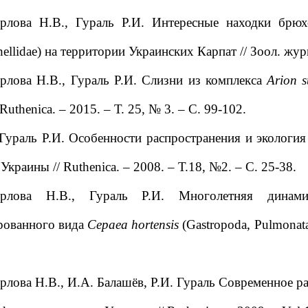
ерлова Н.В., Гураль Р.И. Интересные находки брюхо
thellidae) на территории Украинских Карпат // Зоол. жур
рлова Н.В., Гураль Р.И. Слизни из комплекса
Arion s
Ruthenica. – 2015. – Т. 25, № 3. – С. 99-102.
 Гураль Р.И. Особенности распространения и экология 
Украины // Ruthenica. – 2008. – Т.18, №2. – С. 25-38.
верлова Н.В., Гураль Р.И. Многолетняя динам
рованного вида
Cepaea hortensis
(Gastropoda, Pulmonata,
рлова Н.В., И.А. Балашёв, Р.И. Гураль Современное 