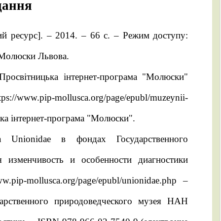
дання
й ресурс]. – 2014. – 66 с.
– Режим доступу:
 Молюски Львова.
 Просвітницька інтернет-програма "Молюски"
tps://www.pip-mollusca.org/page/epubl/muzeynii-
ька інтернет-програма "Молюски".
а Unionidae в фондах Государственного
 изменчивость и особенности диагностики
ww.pip-mollusca.org/page/epubl/unionidae.php
–
дарственного природоведческого музея НАН