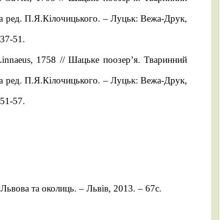
; за ред. П.Я.Кілочицького. – Луцьк: Вежа-Друк,
37-51.
Linnaeus, 1758 // Шацьке поозер’я. Тваринний
; за ред. П.Я.Кілочицького. – Луцьк: Вежа-Друк,
51-57.
ьвова та околиць. – Львів, 2013. – 67с.