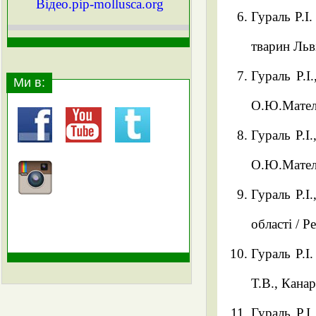
Вiдео.pip-mollusca.org
Гураль Р.І.
тварин Льві
Гураль Р.І
Ми в:
О.Ю.Мателе
Гураль Р.І
О.Ю.Мателе
Гураль Р.І
області / 
Гураль Р.І.
Т.В., Кана
Гураль Р.І