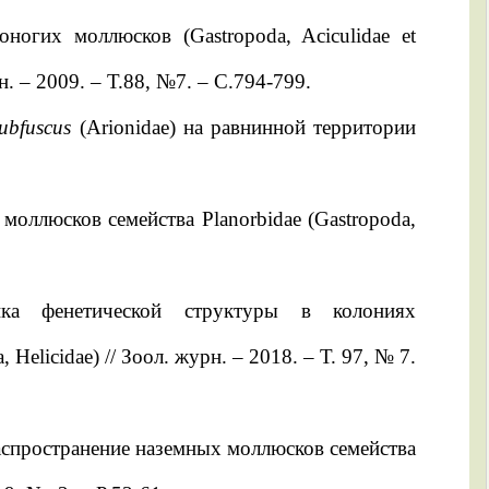
ногих моллюсков (Gastropoda, Aciculidae et
н. – 2009. – Т.88, №7. – С.794-799.
ubfuscus
(Arionidae) на равнинной территории
моллюсков семейства Planorbidae (Gastropoda,
ика фенетической структуры в колониях
 Helicidae) // Зоол. журн. – 2018. – Т. 97, № 7.
распространение наземных моллюсков семейства