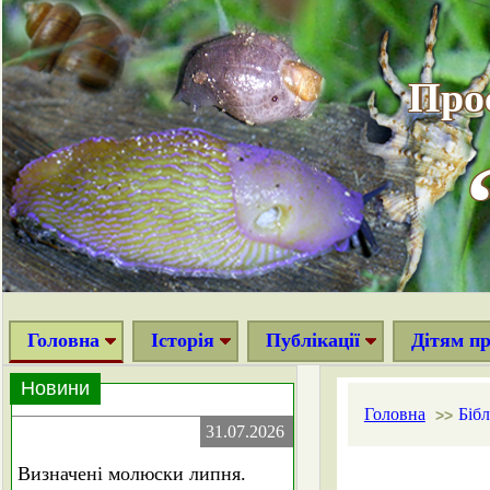
Про
Головна
Історія
Публікації
Дітям п
Новини
Головна
Бібл
>>
31.07.2026
Визначені молюски липня.