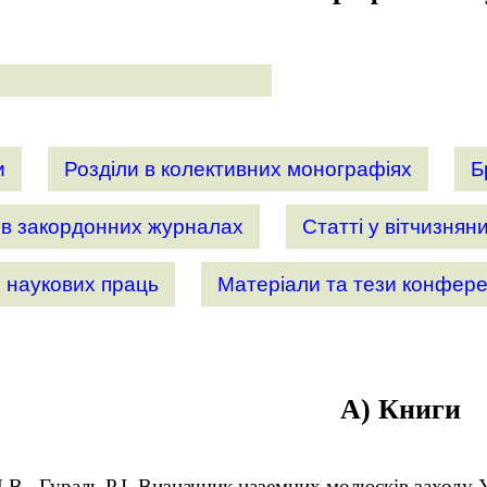
и
Розділи в колективних монографіях
Б
 в закордонних журналах
Статті у вітчизня
х наукових праць
Матеріали та тези конфере
А) Книги
.В., Гураль Р.І. Визначник наземних молюсків заходу Ук