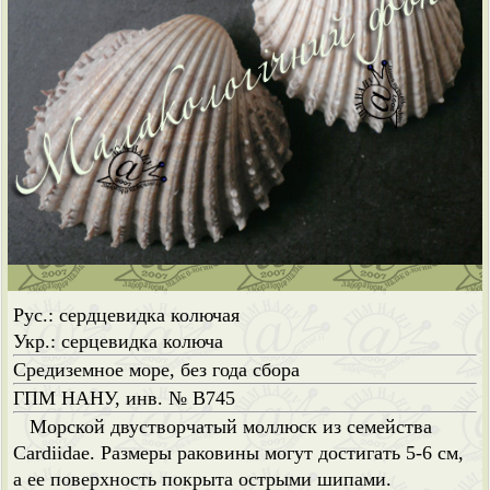
Рус.: сердцевидка колючая
Укр.: серцевидка колюча
Средиземное море, без года сбора
ГПМ НАНУ, инв. № B745
Морской двустворчатый моллюск из семейства
Cardiidae. Размеры раковины могут достигать 5-6 см,
а ее поверхность покрыта острыми шипами.