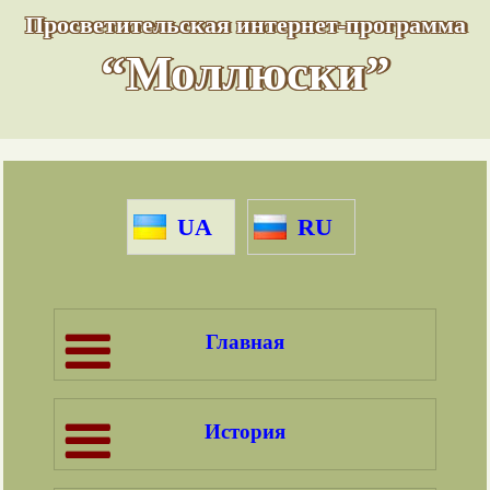
Просветительская интернет-программа
“Моллюски”
UA
RU
Главная
История