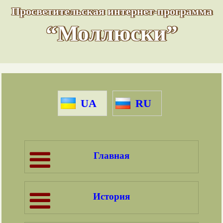
Просветительская интернет-программа
“Моллюски”
UA
RU
Главная
История