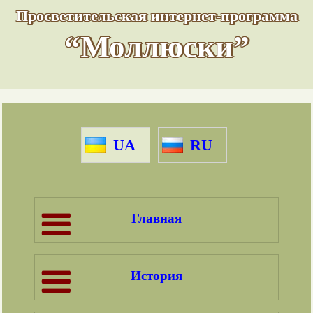
Просветительская интернет-программа
“Моллюски”
UA
RU
Главная
История