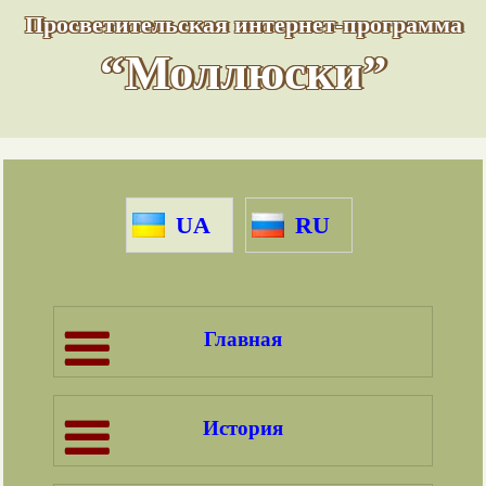
Просветительская интернет-программа
“Моллюски”
UA
RU
Главная
История