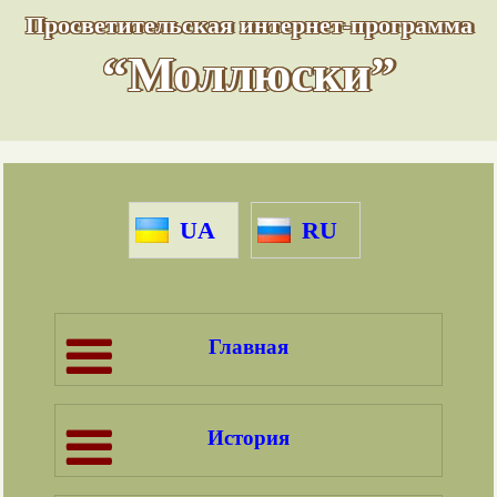
Просветительская интернет-программа
“Моллюски”
UA
RU
Главная
История