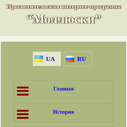
Просветительская интернет-программа
“Моллюски”
UA
RU
Главная
История