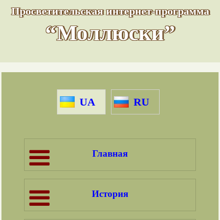
Просветительская интернет-программа
“Моллюски”
UA
RU
Главная
История