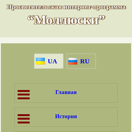
Просветительская интернет-программа
“Моллюски”
UA
RU
Главная
История