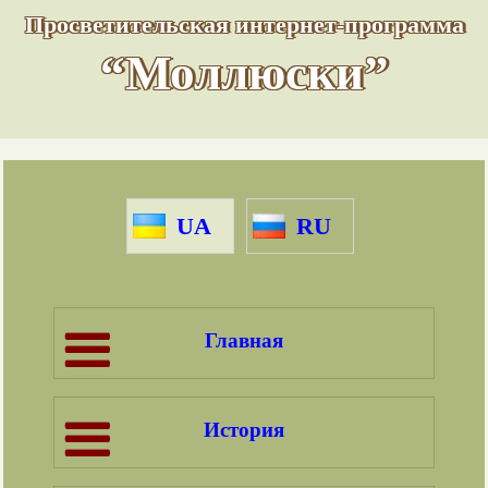
Просветительская интернет-программа
“Моллюски”
UA
RU
Главная
История