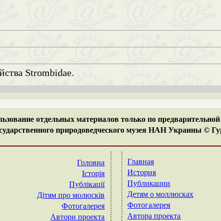
ы
ства Strombidae.
ьзование отдельных материалов только по предварительной 
ударственного природоведческого музея НАН Украины © Гур
Главная
Головна
История
Історія
Публикации
Публікації
Детям о моллюсках
Дітям про молюсків
Фотогалерея
Фотогалерея
Автора проекта
Автори проекта