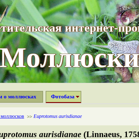
тительская интернет-пр
“Моллюски
м о моллюсках
Фотобаза
х моллюсков
Euprotomus aurisdianae
>>
uprotomus aurisdianae
(Linnaeus, 175