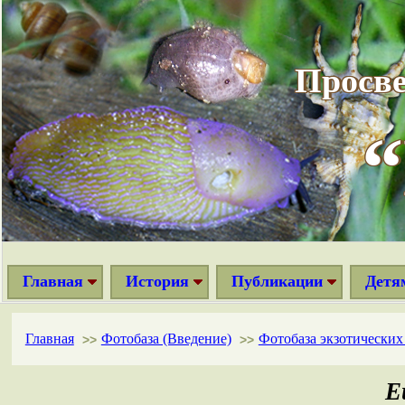
Просве
Главная
История
Публикации
Детя
Главная
Фотобаза (Введение)
Фотобаза экзотически
>>
>>
E