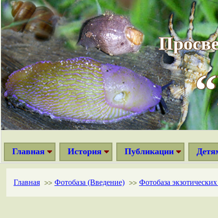
Просве
Главная
История
Публикации
Детя
Главная
Фотобаза (Введение)
Фотобаза экзотически
>>
>>