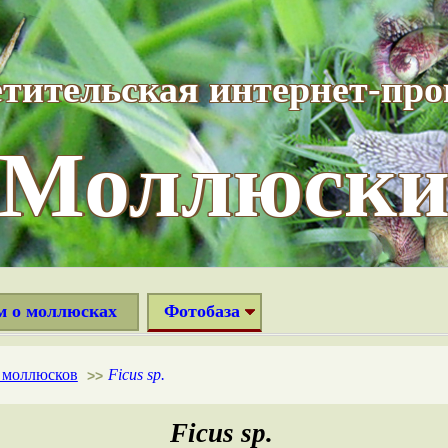
тительская интернет-пр
“Моллюски
м о моллюсках
Фотобаза
х моллюсков
Ficus sp.
>>
Ficus sp.