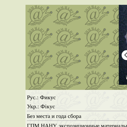
Рус.: Фикус
Укр.: Фікус
Без места и года сбора
ГПМ НАНУ, экспозиционные материал