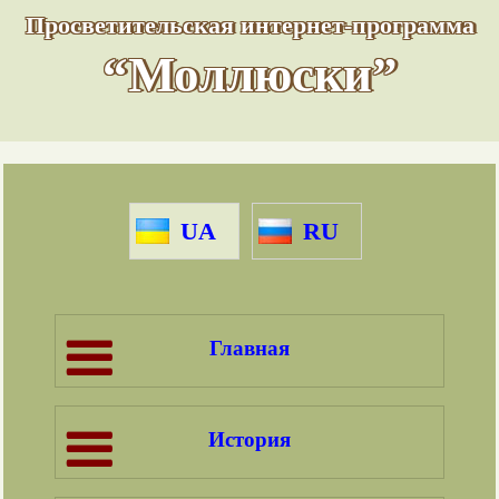
Просветительская интернет-программа
“Моллюски”
UA
RU
Главная
История