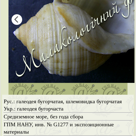
Рус.: галеодея бугорчатая, шлемовидка бугорчатая
Укр.: галеодея бугорчаста
Средиземное море, без года сбора
ГПМ НАНУ, инв. № G1277 и экспозиционные
материалы