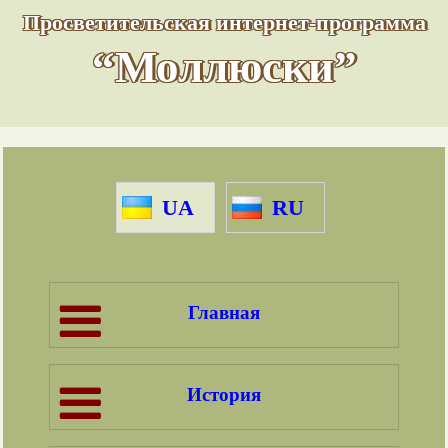
Просветительская интернет-программа
“Моллюски”
UA
RU
Главная
История