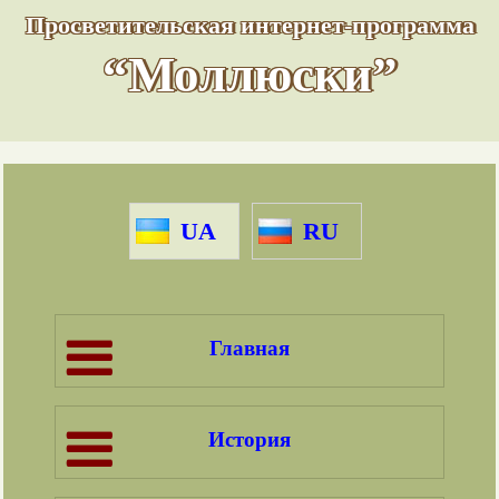
Просветительская интернет-программа
“Моллюски”
UA
RU
Главная
История