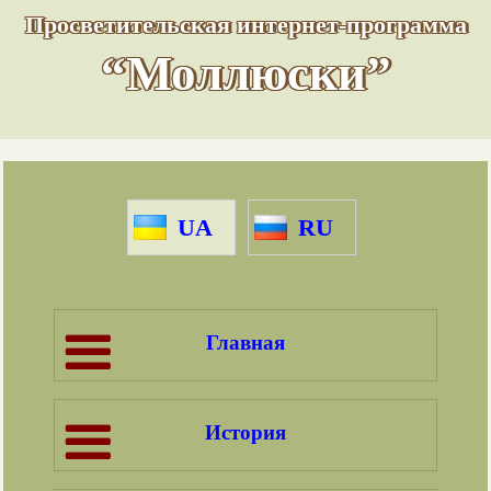
Просветительская интернет-программа
“Моллюски”
UA
RU
Главная
История