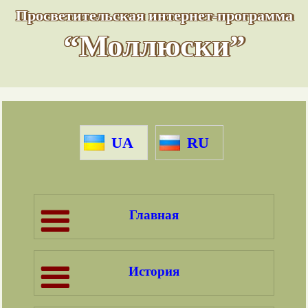
Просветительская интернет-программа
“Моллюски”
UA
RU
Главная
История