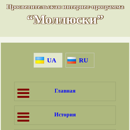
Просветительская интернет-программа
“Моллюски”
UA
RU
Главная
История