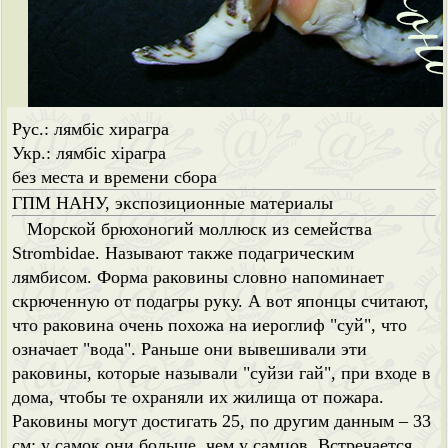
Рус.: лямбіс хирагра
Укр.: лямбіс хірагра
без места и времени сбора
ГПМ НАНУ, экспозиционные материалы
Морской брюхоногий моллюск из семейства
Strombidae. Называют также подагрическим
лямбисом. Форма раковины словно напоминает
скрюченную от подагры руку. А вот японцы считают,
что раковина очень похожа на иероглиф "суй", что
означает "вода". Раньше они вывешивали эти
раковины, которые называли "суйзи гай", при входе в
дома, чтобы те охраняли их жилища от пожара.
Раковины могут достигать 25, по другим данным – 33
см; у самок они больше, чем у самцов. Встречается