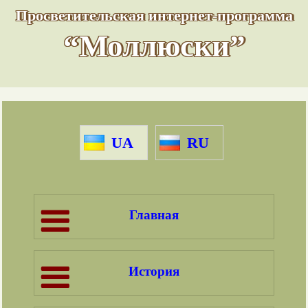
Просветительская интернет-программа
“Моллюски”
UA
RU
Главная
История