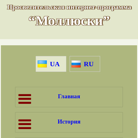
Просветительская интернет-программа
“Моллюски”
UA
RU
Главная
История