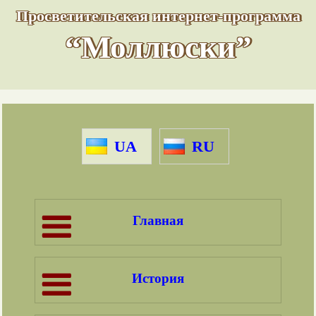
Просветительская интернет-программа
“Моллюски”
UA
RU
Главная
История