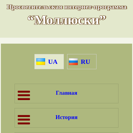
Просветительская интернет-программа
“Моллюски”
UA
RU
Главная
История