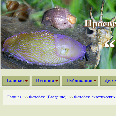
Просве
Главная
История
Публикации
Детя
Главная
Фотобаза (Введение)
Фотобаза экзотически
>>
>>