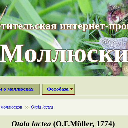
тительская интернет-пр
“Моллюски
м о моллюсках
Фотобаза
х моллюсков
Otala lactea
>>
Otala lactea
(O.F.Müller, 1774)