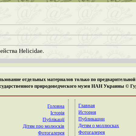
ы
йства Helicidae.
ьзование отдельных материалов только по предварительной 
ударственного природоведческого музея НАН Украины © Гур
Главная
Головна
История
Історія
Публикации
Публікації
Детям о моллюсках
Дітям про молюсків
Фотогалерея
Фотогалерея