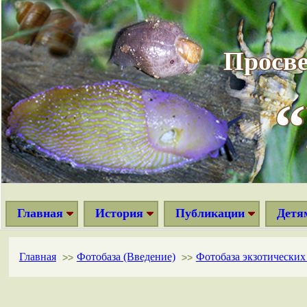
Просве
Главная
История
Публикации
Детя
Главная
Фотобаза (Введение)
Фотобаза экзотически
>>
>>