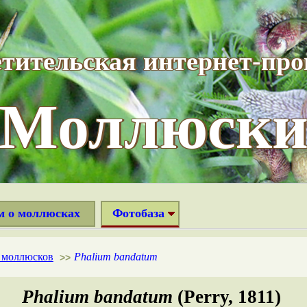
тительская интернет-пр
“Моллюски
м о моллюсках
Фотобаза
х моллюсков
Phalium bandatum
>>
Phalium bandatum
(Perry, 1811)