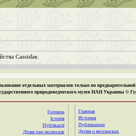
ы
ства Cassidae.
ьзование отдельных материалов только по предварительной 
ударственного природоведческого музея НАН Украины © Гур
Главная
Головна
История
Історія
Публикации
Публікації
Детям о моллюсках
Дітям про молюсків