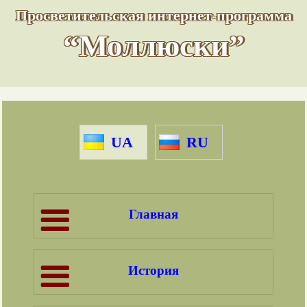
Просветительская интернет-программа
“Моллюски”
UA
RU
Главная
История