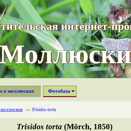
тительская интернет-пр
“Моллюски
м о моллюсках
Фотобаза
х моллюсков
Trisidos torta
>>
Trisidos torta
(Mörch, 1850)