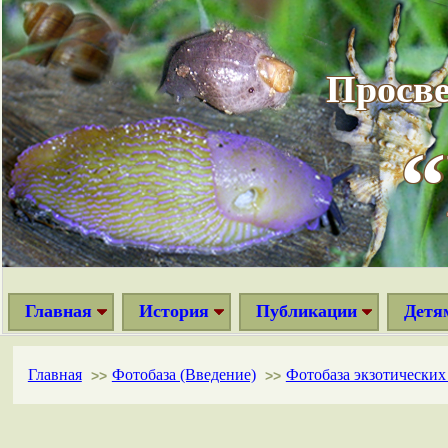
Просве
Главная
История
Публикации
Детя
Главная
Фотобаза (Введение)
Фотобаза экзотически
>>
>>