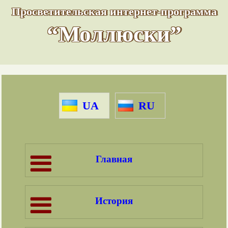
Просветительская интернет-программа
“Моллюски”
UA
RU
Главная
История