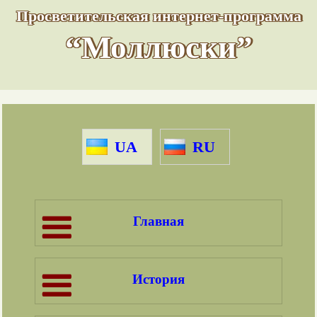
Просветительская интернет-программа
“Моллюски”
UA
RU
Главная
История