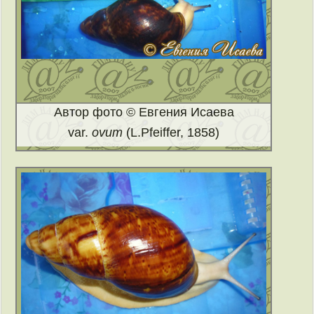
Автор фото © Евгения Исаева
var.
ovum
(L.Pfeiffer, 1858)