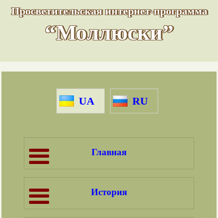
Просветительская интернет-программа
“Моллюски”
UA
RU
Главная
История