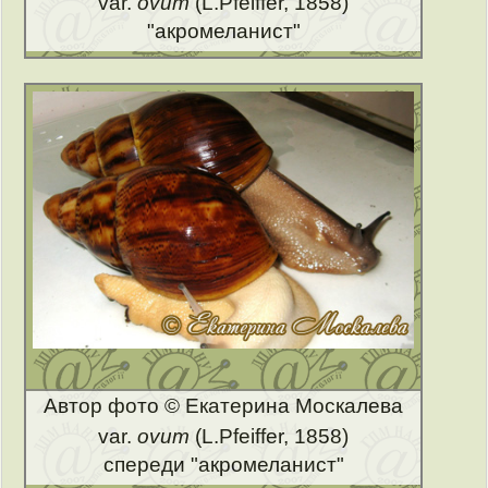
var.
ovum
(L.Pfeiffer, 1858)
"акромеланист"
Автор фото © Екатерина Москалева
var.
ovum
(L.Pfeiffer, 1858)
спереди "акромеланист"