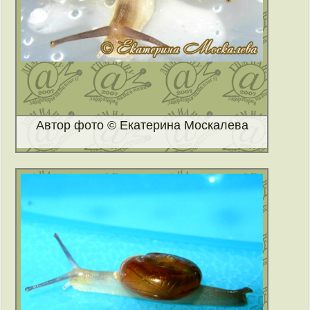
Автор фото © Екатерина Москалева