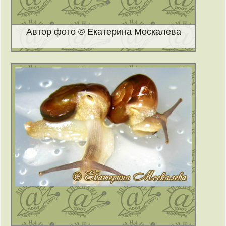
Автор фото © Екатерина Москалева