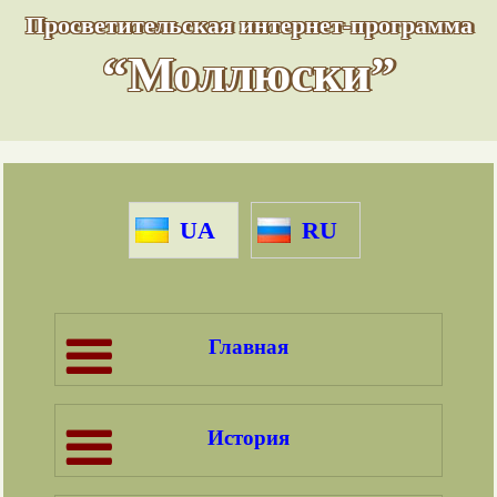
Просветительская интернет-программа
“Моллюски”
UA
RU
Главная
История