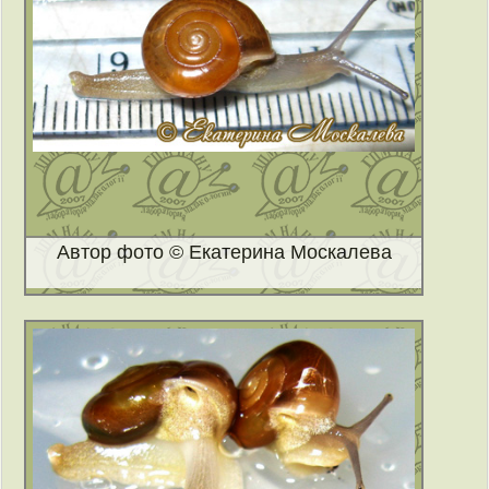
Автор фото © Екатерина Москалева