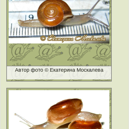
Автор фото © Екатерина Москалева