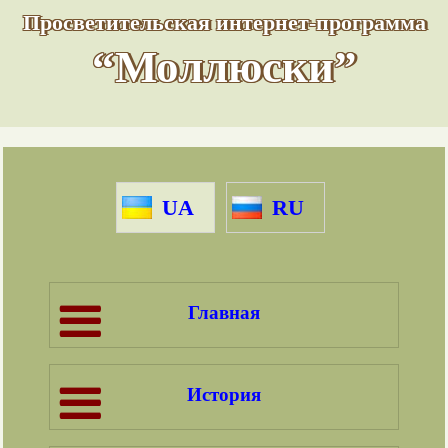
Просветительская интернет-программа
“Моллюски”
UA
RU
Главная
История