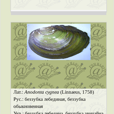
Лат.:
Anodonta cygnea
(Linnaeus, 1758)
Рус.: беззубка лебединая, беззубка
обыкновенная
Укр.: беззубка лебедина, беззубка звичайна