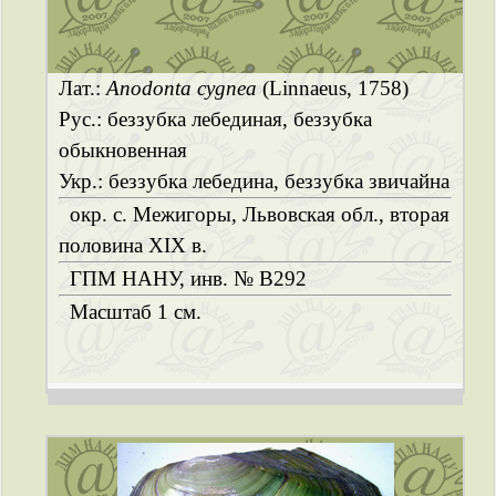
Лат.:
Anodonta cygnea
(Linnaeus, 1758)
Рус.: беззубка лебединая, беззубка
обыкновенная
Укр.: беззубка лебедина, беззубка звичайна
окр. с. Межигоры, Львовская обл., вторая
половина ХІХ в.
ГПМ НАНУ, инв. № B292
Масштаб 1 см.