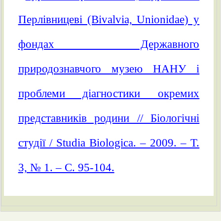
Перлівницеві (Bivalvia, Unionidae) у
фондах Державного
природознавчого музею НАНУ і
проблеми діагностики окремих
представників родини // Біологічні
студії / Studia Biologica. – 2009. – Т.
3, № 1. – С. 95-104.