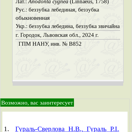
Лат.:
Anodonta cygnea
(Linnaeus, 1758)
Рус.: беззубка лебединая, беззубка
обыкновенная
Укр.: беззубка лебедина, беззубка звичайна
г. Городок, Львовская обл., 2024 г.
ГПМ НАНУ, инв. № B852
Возможно, вас заинтересует
Гураль-Сверлова Н.В., Гураль Р.І.