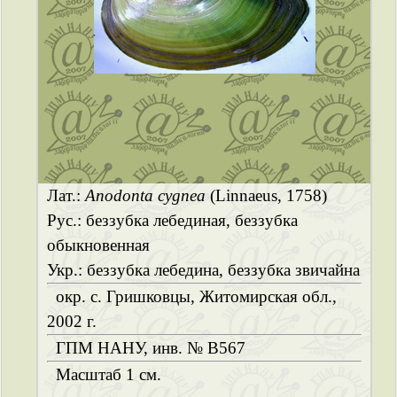
Лат.:
Anodonta cygnea
(Linnaeus, 1758)
Рус.: беззубка лебединая, беззубка
обыкновенная
Укр.: беззубка лебедина, беззубка звичайна
окр. с. Гришковцы, Житомирская обл.,
2002 г.
ГПМ НАНУ, инв. № B567
Масштаб 1 см.