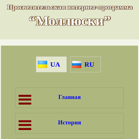
Просветительская интернет-программа
“Моллюски”
UA
RU
Главная
История