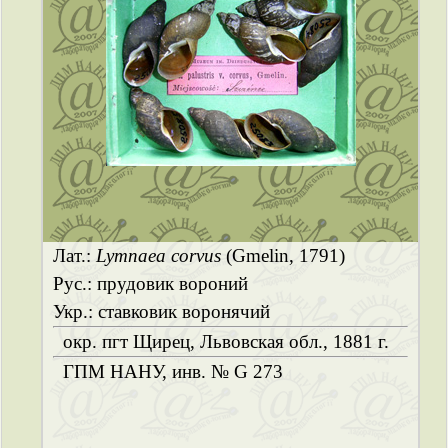
Лат.:
Lymnaea corvus
(Gmelin, 1791)
Рус.: прудовик вороний
Укр.: ставковик воронячий
окр. пгт Щирец, Львовская обл., 1881 г.
ГПМ НАНУ, инв. № G 273