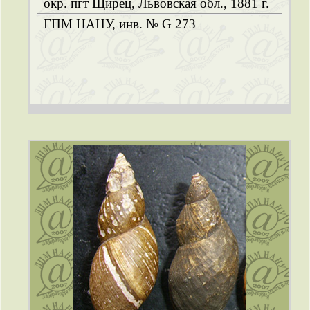
окр. пгт Щирец, Львовская обл., 1881 г.
ГПМ НАНУ, инв. № G 273