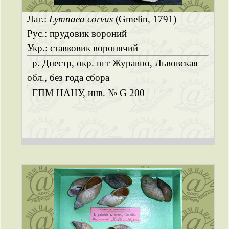
Лат.:
Lymnaea corvus
(Gmelin, 1791)
Рус.: прудовик вороний
Укр.: ставковик воронячий
р. Днестр, окр. пгт Журавно, Львовская
обл., без года сбора
ГПМ НАНУ, инв. № G 200