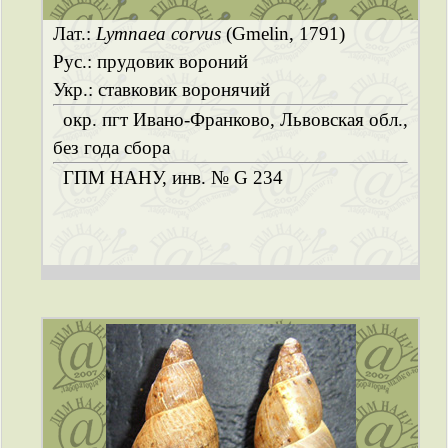
Лат.:
Lymnaea corvus
(Gmelin, 1791)
Рус.: прудовик вороний
Укр.: ставковик воронячий
окр. пгт Ивано-Франково, Львовская обл.,
без года сбора
ГПМ НАНУ, инв. № G 234