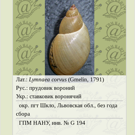
Лат.:
Lymnaea corvus
(Gmelin, 1791)
Рус.: прудовик вороний
Укр.: ставковик воронячий
окр. пгт Шкло, Львовская обл., без года
сбора
ГПМ НАНУ, инв. № G 194