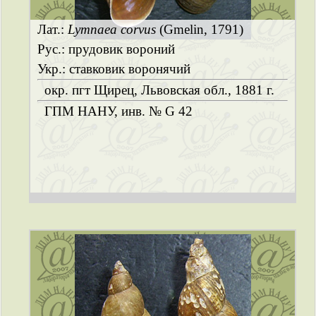
Лат.:
Lymnaea corvus
(Gmelin, 1791)
Рус.: прудовик вороний
Укр.: ставковик воронячий
окр. пгт Щирец, Львовская обл., 1881 г.
ГПМ НАНУ, инв. № G 42