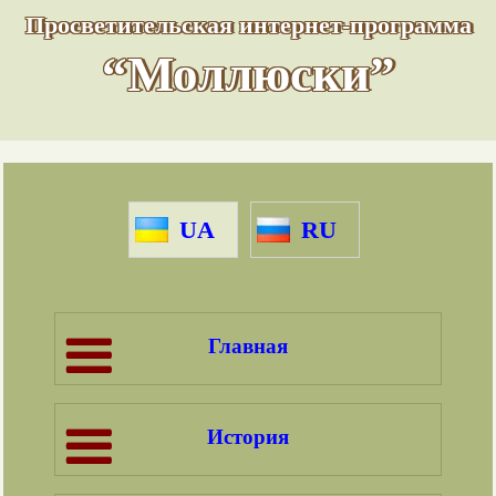
Просветительская интернет-программа
“Моллюски”
UA
RU
Главная
История