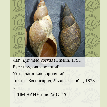
Лат.:
Lymnaea corvus
(Gmelin, 1791)
Рус.: прудовик вороний
Укр.: ставковик воронячий
окр. с. Звенигород, Львовская обл., 1878
г.
ГПМ НАНУ, инв. № G 276