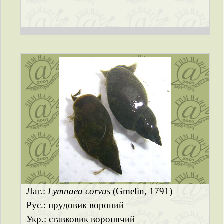
Лат.:
Lymnaea corvus
(Gmelin, 1791)
Рус.: прудовик вороний
Укр.: ставковик воронячий