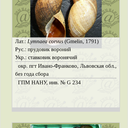
Лат.:
Lymnaea corvus
(Gmelin, 1791)
Рус.: прудовик вороний
Укр.: ставковик воронячий
окр. пгт Ивано-Франково, Львовская обл.,
без года сбора
ГПМ НАНУ, инв. № G 234