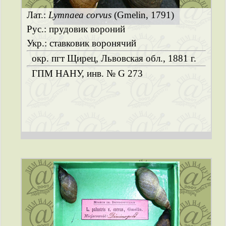
Лат.:
Lymnaea corvus
(Gmelin, 1791)
Рус.: прудовик вороний
Укр.: ставковик воронячий
окр. пгт Щирец, Львовская обл., 1881 г.
ГПМ НАНУ, инв. № G 273