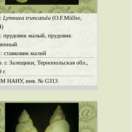
.:
Lymnaea truncatula
(O.F.Müller,
4)
.: прудовик малый, прудовик
ченный
.: ставковик малий
р. г. Залещики, Тернопольская обл.,
 г.
М НАНУ, инв. № G313