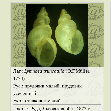
Лат.:
Lymnaea truncatula
(O.F.Müller,
1774)
Рус.: прудовик малый, прудовик
усеченный
Укр.: ставковик малий
окр. с. Руда, Львовская обл., 1877 г.