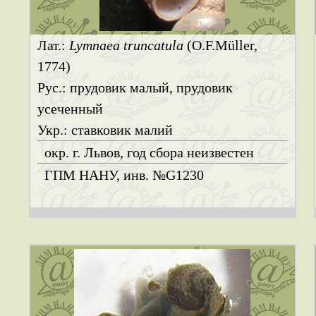
Лат.:
Lymnaea truncatula
(O.F.Müller,
1774)
Рус.: прудовик малый, прудовик
усеченный
Укр.: ставковик малий
окр. г. Львов, год сбора неизвестен
ГПМ НАНУ, инв. №G1230