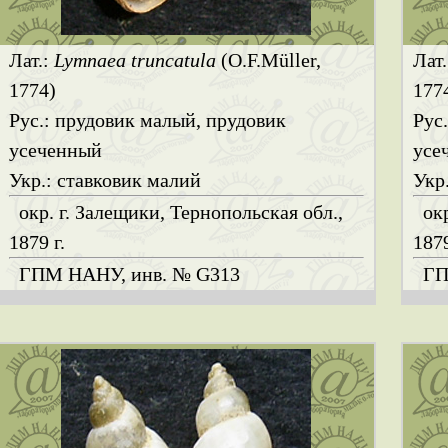
Лат.:
Lymnaea truncatula
(O.F.Müller,
Лат
1774)
177
Рус.: прудовик малый, прудовик
Рус
усеченный
усе
Укр.: ставковик малий
Укр
окр. г. Залещики, Тернопольская обл.,
ок
1879 г.
1879
ГПМ НАНУ, инв. № G313
ГП