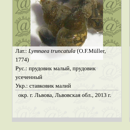
Лат.:
Lymnaea truncatula
(O.F.Müller,
1774)
Рус.: прудовик малый, прудовик
усеченный
Укр.: ставковик малий
окр. г. Львова, Львовская обл., 2013 г.