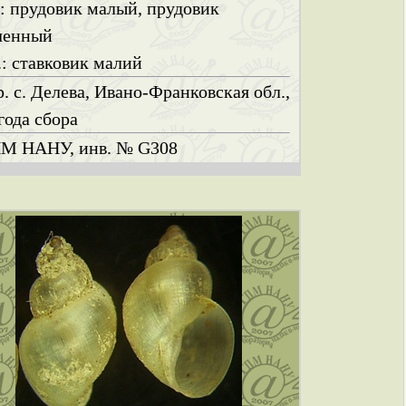
.: прудовик малый, прудовик
ченный
.: ставковик малий
р. с. Делева, Ивано-Франковская обл.,
года сбора
М НАНУ, инв. № G308