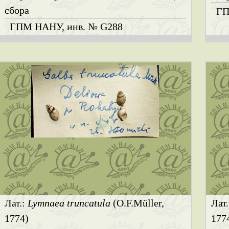
сбора
ГП
ГПМ НАНУ, инв. № G288
Лат.:
Lymnaea truncatula
(O.F.Müller,
Лат
1774)
177