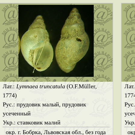
Лат.:
Lymnaea truncatula
(O.F.Müller,
Лат
1774)
177
Рус.: прудовик малый, прудовик
Рус
усеченный
усе
Укр.: ставковик малий
Укр
окр. г. Бобрка, Львовская обл., без года
окр