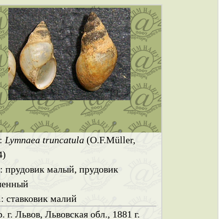
.:
Lymnaea truncatula
(O.F.Müller,
4)
.: прудовик малый, прудовик
ченный
.: ставковик малий
. г. Львов, Львовская обл., 1881 г.