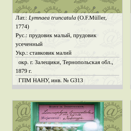
Лат.:
Lymnaea truncatula
(O.F.Müller,
1774)
Рус.: прудовик малый, прудовик
усеченный
Укр.: ставковик малий
окр. г. Залещики, Тернопольская обл.,
1879 г.
ГПМ НАНУ, инв. № G313