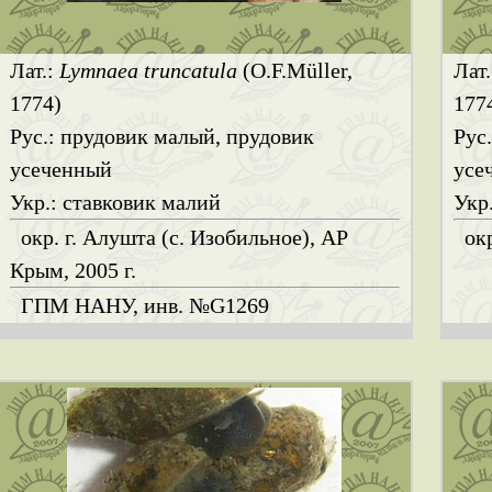
Лат.:
Lymnaea truncatula
(O.F.Müller,
Лат
1774)
177
Рус.: прудовик малый, прудовик
Рус
усеченный
усе
Укр.: ставковик малий
Укр
окр. г. Алушта (с. Изобильное), АР
окр
Крым, 2005 г.
ГПМ НАНУ, инв. №G1269