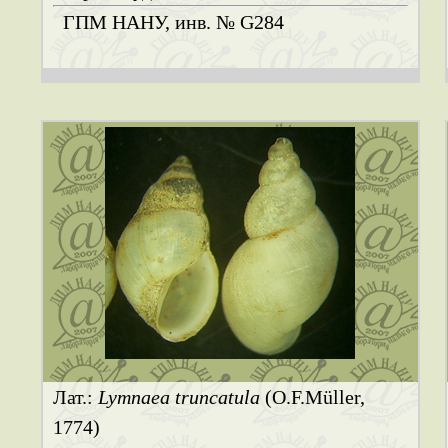
ГПМ НАНУ, инв. № G284
Лат.:
Lymnaea truncatula
(O.F.Müller,
1774)