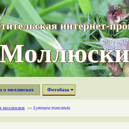
тительская интернет-пр
“Моллюски
м о моллюсках
Фотобаза
х моллюсков
Lymnaea truncatula
>>