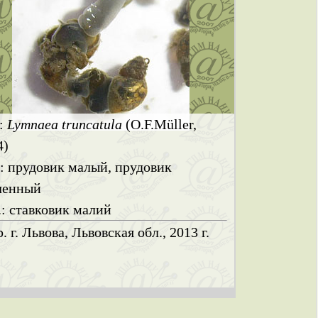
.:
Lymnaea truncatula
(O.F.Müller,
4)
.: прудовик малый, прудовик
ченный
.: ставковик малий
. г. Львова, Львовская обл., 2013 г.