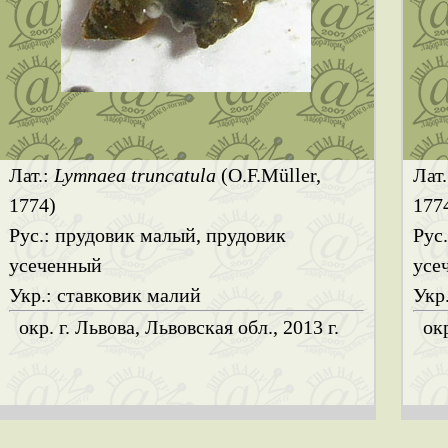
Лат.:
Lymnaea truncatula
(O.F.Müller,
Лат
1774)
177
Рус.: прудовик малый, прудовик
Рус
усеченный
усе
Укр.: ставковик малий
Укр
окр. г. Львова, Львовская обл., 2013 г.
окр