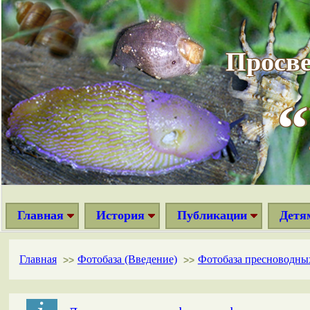
Просве
Главная
История
Публикации
Детя
Главная
Фотобаза (Введение)
Фотобаза пресноводны
>>
>>