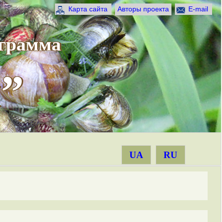
Карта сайта
Авторы проекта
E-mail
ограмма
”
UA
RU