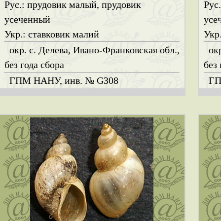
Рус.: прудовик малый, прудовик
Рус
усеченный
усе
Укр.: ставковик малий
Укр
окр. с. Делева, Ивано-Франковская обл.,
ок
без года сбора
без 
ГПМ НАНУ, инв. № G308
ГП