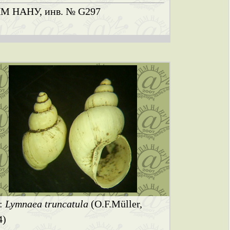
М НАНУ, инв. № G297
.:
Lymnaea truncatula
(O.F.Müller,
4)