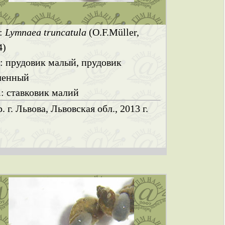
.:
Lymnaea truncatula
(O.F.Müller,
4)
.: прудовик малый, прудовик
ченный
.: ставковик малий
. г. Львова, Львовская обл., 2013 г.