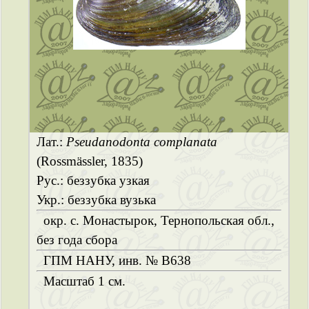
Лат.:
Pseudanodonta complanata
(Rossmässler, 1835)
Рус.: беззубка узкая
Укр.: беззубка вузька
окр. с. Монастырок, Тернопольская обл.,
без года сбора
ГПМ НАНУ, инв. № B638
Масштаб 1 см.