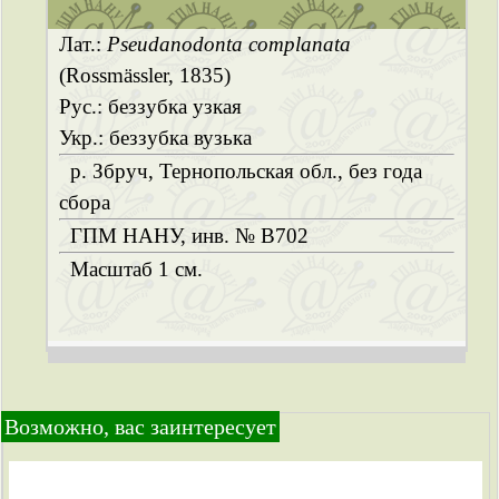
Лат.:
Pseudanodonta complanata
(Rossmässler, 1835)
Рус.: беззубка узкая
Укр.: беззубка вузька
р. Збруч, Тернопольская обл., без года
сбора
ГПМ НАНУ, инв. № B702
Масштаб 1 см.
Возможно, вас заинтересует