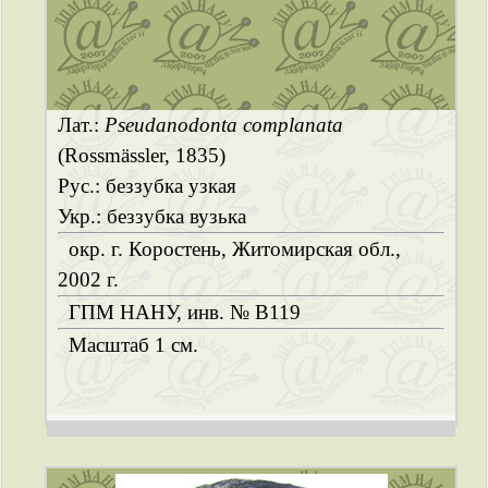
Лат.:
Pseudanodonta complanata
(Rossmässler, 1835)
Рус.: беззубка узкая
Укр.: беззубка вузька
окр. г. Коростень, Житомирская обл.,
2002 г.
ГПМ НАНУ, инв. № B119
Масштаб 1 см.