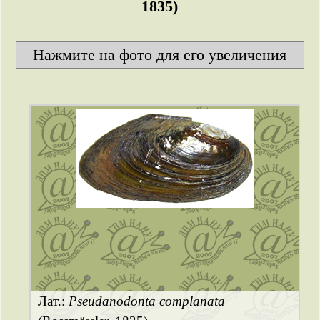
1835)
Нажмите на фото для его увеличения
Лат.:
Pseudanodonta complanata