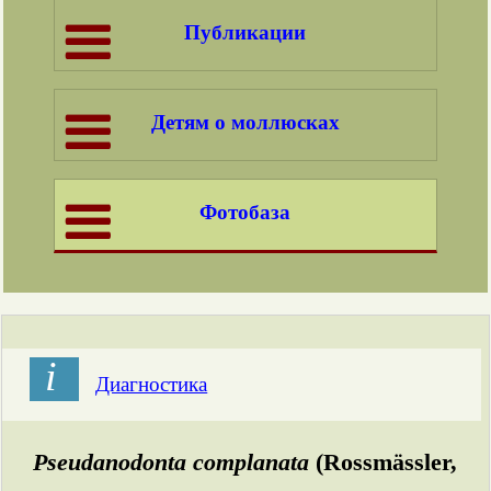
Публикации
Детям о моллюсках
Фотобаза
і
Диагностика
Pseudanodonta complanata
(Rossmässler,