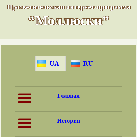
Просветительская интернет-программа
“Моллюски”
UA
RU
Главная
История