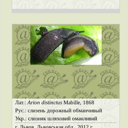
Лат.:
Arion distinctus
Mabille, 1868
Рус.: слизень дорожный обманчивый
Укр.: слизняк шляховий оманливий
г. Львов, Львовськая обл., 2012 г.