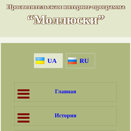
Просветительская интернет-программа
“Моллюски”
UA
RU
Главная
История