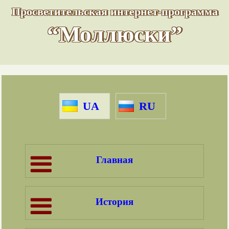
Просветительская интернет-программа
“Моллюски”
UA
RU
Главная
История