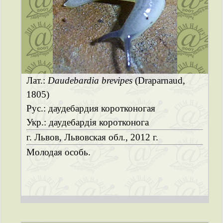
Лат.:
Daudebardia brevipes
(Draparnaud,
1805)
Рус.: даудебардия коротконогая
Укр.: даудебардія коротконога
г. Львов, Львовская обл., 2012 г.
Молодая особь.