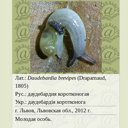
Лат.:
Daudebardia brevipes
(Draparnaud,
1805)
Рус.: даудебардия коротконогая
Укр.: даудебардія коротконога
г. Львов, Львовская обл., 2012 г.
Молодая особь.