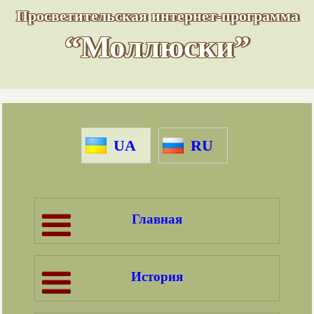
Просветительская интернет-программа
“Моллюски”
UA
RU
Главная
История