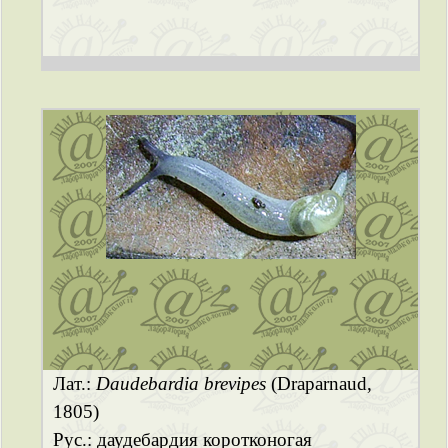
Лат.:
Daudebardia brevipes
(Draparnaud,
1805)
Рус.: даудебардия коротконогая