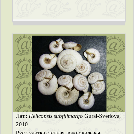
Лат.:
Helicopsis subfilimargo
Gural-Sverlova,
2010
Рус.: улитка степная ложнокилевая