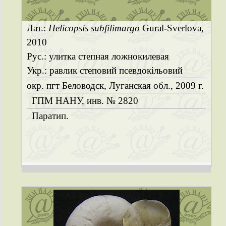
Лат.:
Helicopsis subfilimargo
Gural-Sverlova,
2010
Рус.: улитка степная ложнокилевая
Укр.: равлик степовий псевдокільовий
окр. пгт Беловодск, Луганская обл., 2009 г.
ГПМ НАНУ, инв. № 2820
Паратип.