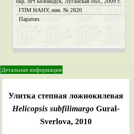
окр. пгт Беловодск, Луганская обл., 2009 г.
ГПМ НАНУ, инв. № 2820
Паратип.
Детальная информация
Улитка степная ложнокилевая
Helicopsis subfilimargo
Gural-
Sverlova, 2010