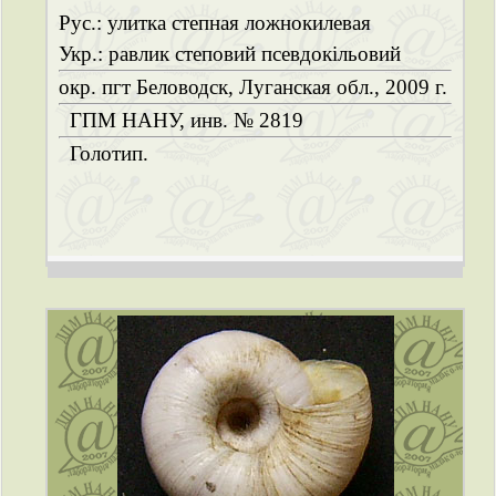
Рус.: улитка степная ложнокилевая
Укр.: равлик степовий псевдокільовий
окр. пгт Беловодск, Луганская обл., 2009 г.
ГПМ НАНУ, инв. № 2819
Голотип.