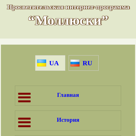
Просветительская интернет-программа
“Моллюски”
UA
RU
Главная
История