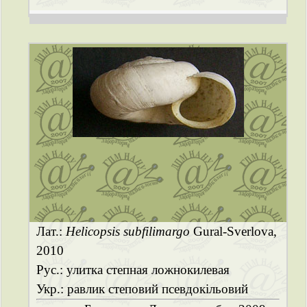
Лат.:
Helicopsis subfilimargo
Gural-Sverlova,
2010
Рус.: улитка степная ложнокилевая
Укр.: равлик степовий псевдокільовий