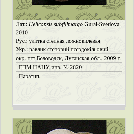
Лат.:
Helicopsis subfilimargo
Gural-Sverlova,
2010
Рус.: улитка степная ложнокилевая
Укр.: равлик степовий псевдокільовий
окр. пгт Беловодск, Луганская обл., 2009 г.
ГПМ НАНУ, инв. № 2820
Паратип.