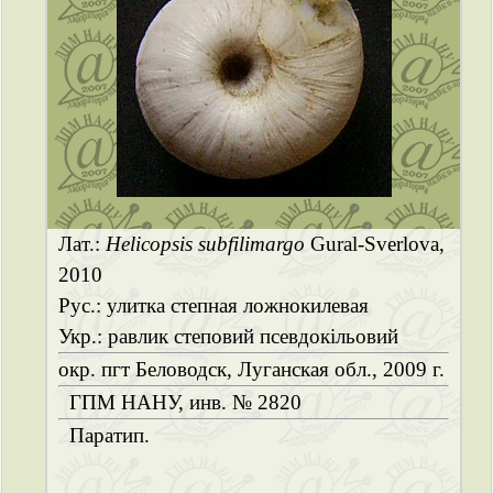
Лат.:
Helicopsis subfilimargo
Gural-Sverlova,
2010
Рус.: улитка степная ложнокилевая
Укр.: равлик степовий псевдокільовий
окр. пгт Беловодск, Луганская обл., 2009 г.
ГПМ НАНУ, инв. № 2820
Паратип.