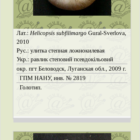
Лат.:
Helicopsis subfilimargo
Gural-Sverlova,
2010
Рус.: улитка степная ложнокилевая
Укр.: равлик степовий псевдокільовий
окр. пгт Беловодск, Луганская обл., 2009 г.
ГПМ НАНУ, инв. № 2819
Голотип.