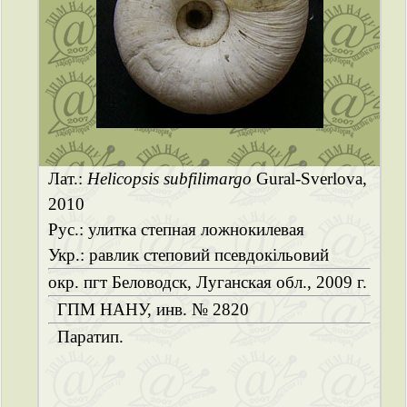
Лат.:
Helicopsis subfilimargo
Gural-Sverlova,
2010
Рус.: улитка степная ложнокилевая
Укр.: равлик степовий псевдокільовий
окр. пгт Беловодск, Луганская обл., 2009 г.
ГПМ НАНУ, инв. № 2820
Паратип.