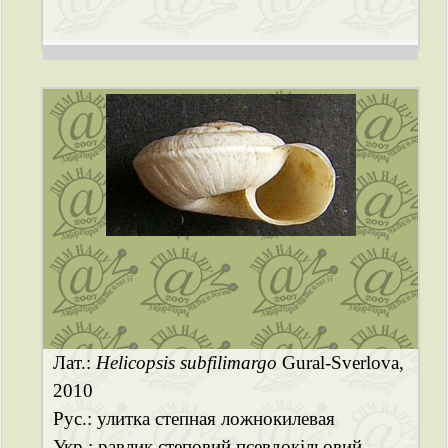
Лат.:
Helicopsis subfilimargo
Gural-Sverlova,
2010
Рус.: улитка степная ложнокилевая
Укр.: равлик степовий псевдокільовий