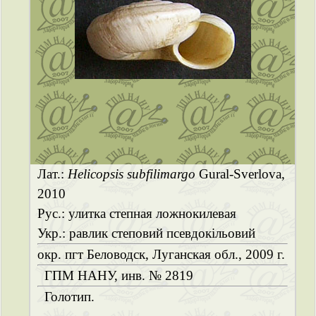
Лат.:
Helicopsis subfilimargo
Gural-Sverlova,
2010
Рус.: улитка степная ложнокилевая
Укр.: равлик степовий псевдокільовий
окр. пгт Беловодск, Луганская обл., 2009 г.
ГПМ НАНУ, инв. № 2819
Голотип.