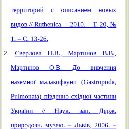
территорий с описанием новых
видов // Ruthenica. – 2010. – Т. 20, №
1. – С. 13-26.
Сверлова Н.В., Мартинов В.В.,
Мартинов О.В. До вивчення
наземної малакофауни (Gastropoda,
Pulmonata) південно-східної частини
України // Наук. зап. Держ.
природозн. музею. – Львів, 2006. –