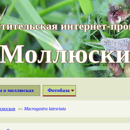
тительская интернет-пр
“Моллюски
м о моллюсках
Фотобаза
ллюсков
Macrogastra latesriata
>>