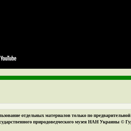
ьзование отдельных материалов только по предварительной 
ударственного природоведческого музея НАН Украины © Гур