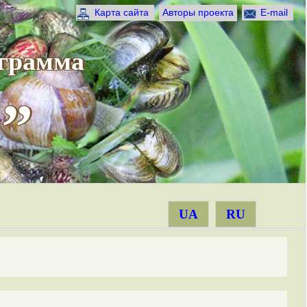
Карта сайта
Авторы проекта
E-mail
ограмма
”
UA
RU