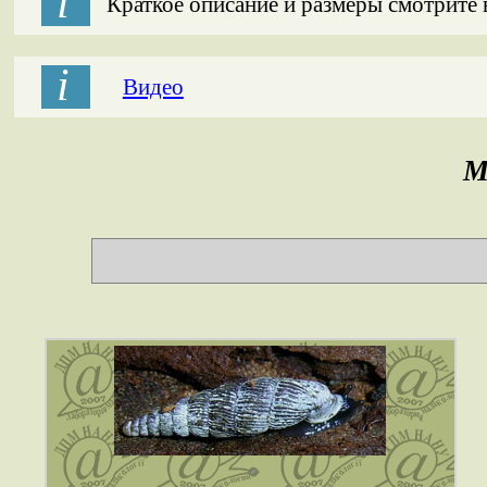
і
Краткое описание и размеры смотрите
і
Видео
M