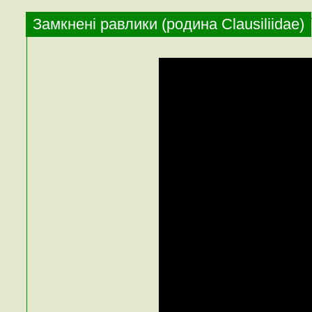
Замкнені равлики (родина Clausiliidae)