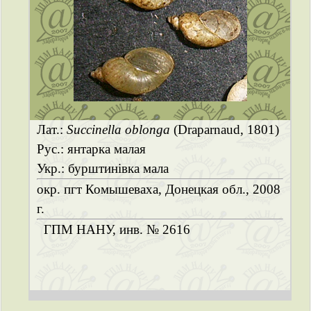
Лат.:
Succinella oblonga
(Draparnaud, 1801)
Рус.: янтарка малая
Укр.: бурштинівка мала
окр. пгт Комышеваха, Донецкая обл., 2008
г.
ГПМ НАНУ, инв. № 2616