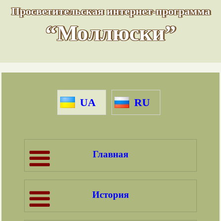
Просветительская интернет-программа
“Моллюски”
UA
RU
Главная
История