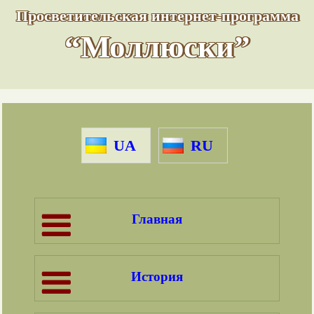
Просветительская интернет-программа
“Моллюски”
UA
RU
Главная
История