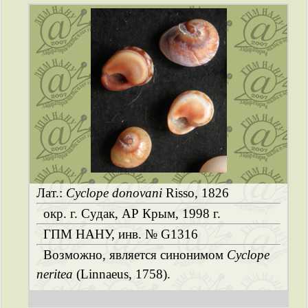
Лат.:
Cyclope donovani
Risso, 1826
окр. г. Судак, АР Крым, 1998 г.
ГПМ НАНУ, инв. № G1316
Возможно, является синонимом
Cyclope
neritea
(Linnaeus, 1758).