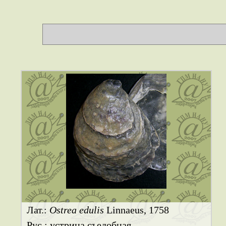
Лат.:
Ostrea edulis
Linnaeus, 1758
Рус.: устрица съедобная