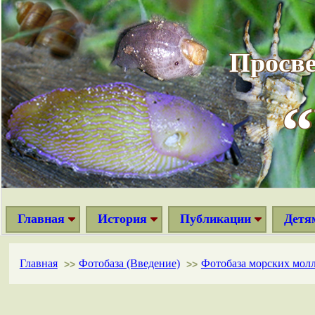
Просве
Главная
История
Публикации
Детя
Главная
Фотобаза (Введение)
Фотобаза морских мол
>>
>>