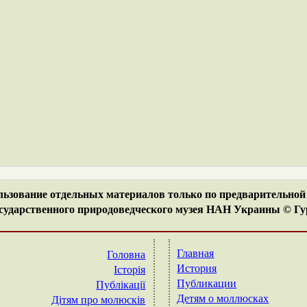
ьзование отдельных материалов только по предварительной 
ударственного природоведческого музея НАН Украины © Гур
Главная
Головна
История
Історія
Публикации
Публікації
Детям о моллюсках
Дітям про молюсків