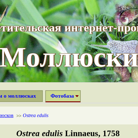
тительская интернет-пр
“Моллюски
м о моллюсках
Фотобаза
люсков
Ostrea edulis
>>
Ostrea edulis
Linnaeus, 1758