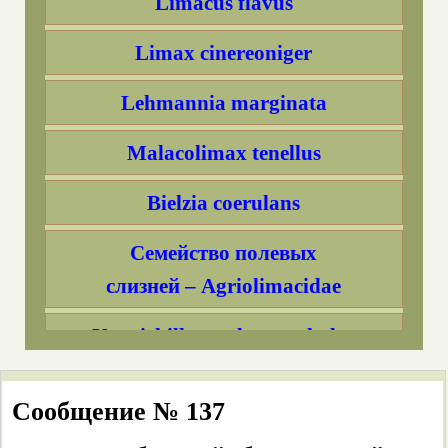
Limacus flavus
Limax cinereoniger
Lehmannia marginata
Malacolimax tenellus
Bielzia coerulans
Семейство полевых
слизней – Agriolimacidae
Krynickillus melanocephalus
Deroceras caucasicum
Сообщение № 137
Boettgerilla pallens