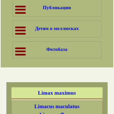
Публикации
Cochlodina laminata
Succinea putris
Детям о моллюсках
Улитки рода Pomatias
Pomatias rivulare
Фотобаза
Pomatias elegans
На что обращать внимание,
определяя слизней
Limax maximus
Limacus maculatus