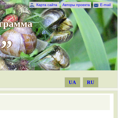
Карта сайта
Авторы проекта
E-mail
ограмма
”
UA
RU