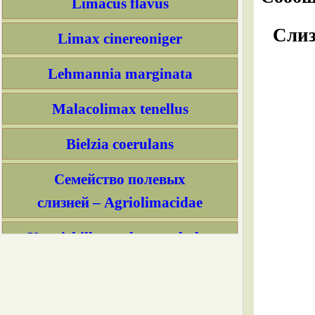
Limacus flavus
Слиз
Limax cinereoniger
Lehmannia marginata
Malacolimax tenellus
Bielzia coerulans
Семейство полевых
слизней – Agriolimacidae
Krynickillus melanocephalus
Deroceras caucasicum
Boettgerilla pallens