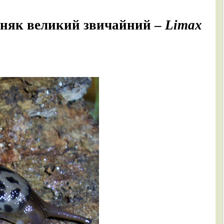
няк великий звичайний –
Limax