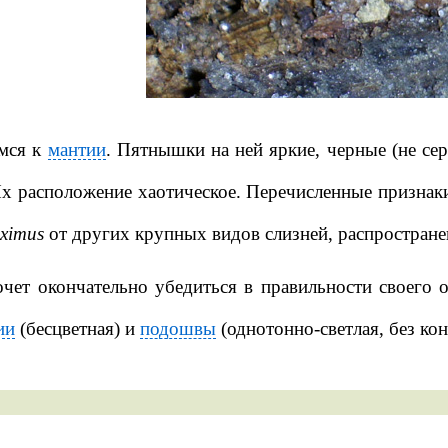
мся к
мантии
.
Пятнышки на ней яркие, черные (не сер
Их расположение хаотическое. Перечисленные признак
ximus
от других крупных видов слизней, распростран
очет окончательно убедиться в правильности своего 
ии
(бесцветная) и
подошвы
(однотонно-светлая, без ко