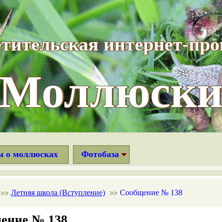
тительская интернет-пр
“Моллюски
м о моллюсках
Фотобаза
Летняя школа (Вступление)
Сообщение № 138
>>
>>
ение № 138