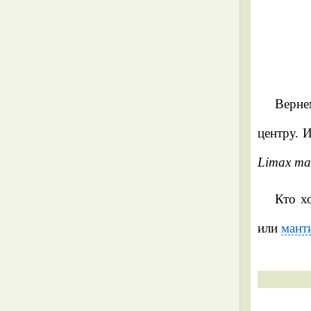
Как отличить дорожных слизней
(Arionidae) от представителей
других семейств
Верне
Крупные виды рода Arion: Arion
lusitanicus и Arion rufus
центру. 
Limax ma
Arion subfuscus
Кто х
Arion fasciatus
или
мант
Arion distinctus
Arion circumscriptus
Заключение