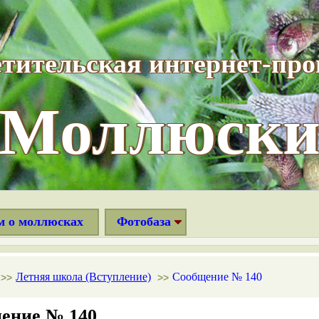
тительская интернет-пр
“Моллюски
м о моллюсках
Фотобаза
Летняя школа (Вступление)
Сообщение № 140
>>
>>
ение № 140