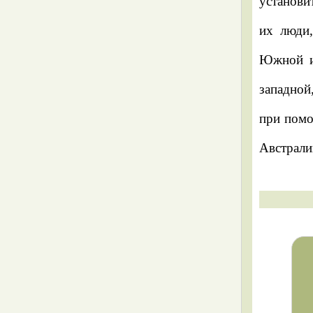
установи
Как отличить дорожных слизней
их люди,
(Arionidae) от представителей
Южной и 
других семейств
западной
Крупные виды рода Arion: Arion
при пом
lusitanicus и Arion rufus
Австрали
Arion subfuscus
Arion fasciatus
Arion distinctus
Arion circumscriptus
Заключение