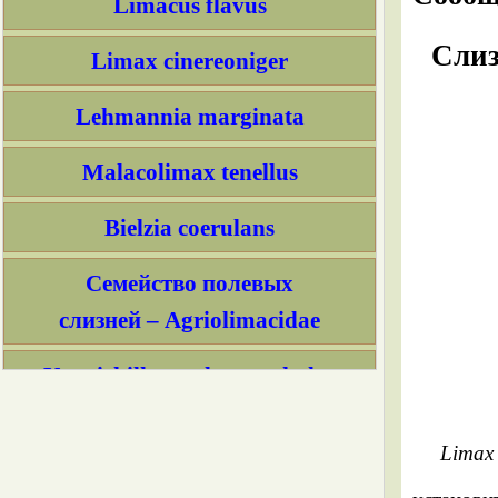
Limacus flavus
Слиз
Limax cinereoniger
Lehmannia marginata
Malacolimax tenellus
Bielzia coerulans
Семейство полевых
слизней – Agriolimacidae
Krynickillus melanocephalus
Deroceras caucasicum
Limax
Boettgerilla pallens