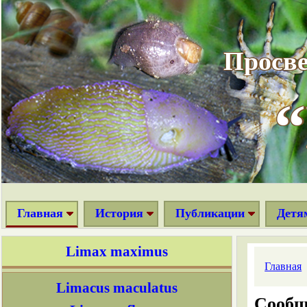
Cochlodina laminata
Просве
Succinea putris
Улитки рода Pomatias
Pomatias rivulare
Pomatias elegans
На что обращать внимание,
Главная
История
Публикации
Детя
определяя слизней
Limax maximus
Главная
Limacus maculatus
Сообщ