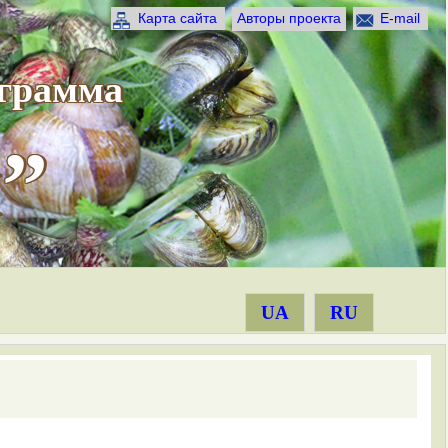
Карта сайта
Авторы проекта
E-mail
ограмма
”
UA
RU