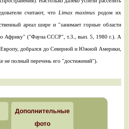
спространения). Настолько далеко успели расселить
едователи считают, что
Limax maximus
родом их
твенный ареал шире и "занимает горные области
 Африку" ("Фауна СССР", т.3., вып. 5, 1980 г.). А
ю Европу, добрался до Северной и Южной Америки,
 не полный перечень его "достижений").
Дополнительные
фото