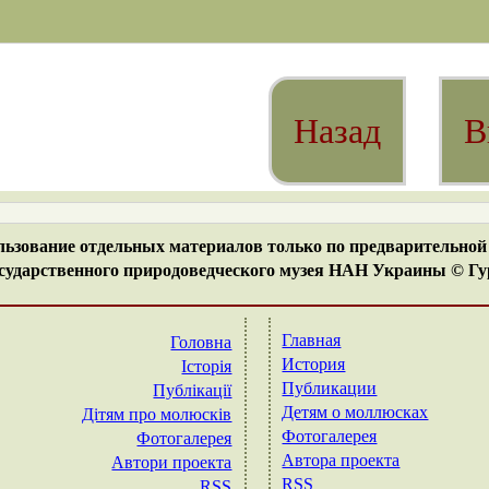
Назад
В
ьзование отдельных материалов только по предварительной 
ударственного природоведческого музея НАН Украины © Гур
Главная
Головна
История
Історія
Публикации
Публікації
Детям о моллюсках
Дітям про молюсків
Фотогалерея
Фотогалерея
Автора проекта
Автори проекта
RSS
RSS