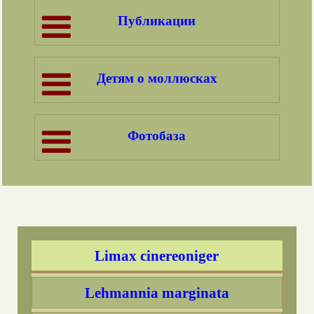
Публикации
Pomatias rivulare
Pomatias elegans
Детям о моллюсках
На что обращать внимание,
определяя слизней
Фотобаза
Limax maximus
Limacus maculatus
Limacus flavus
Limax cinereoniger
Lehmannia marginata