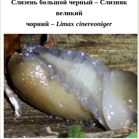
Слизень большой черный – Слизняк
Крупные виды рода Arion: Arion
великий
lusitanicus и Arion rufus
чорний –
Limax cinereoniger
Arion subfuscus
Arion fasciatus
Arion distinctus
Arion circumscriptus
Заключение