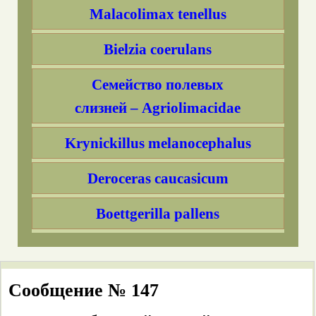
Malacolimax tenellus
Bielzia coerulans
Семейство полевых
слизней – Agriolimacidae
Krynickillus melanocephalus
Deroceras caucasicum
Boettgerilla pallens
Как отличить дорожных слизней
(Arionidae) от представителей
Сообщение № 147
других семейств