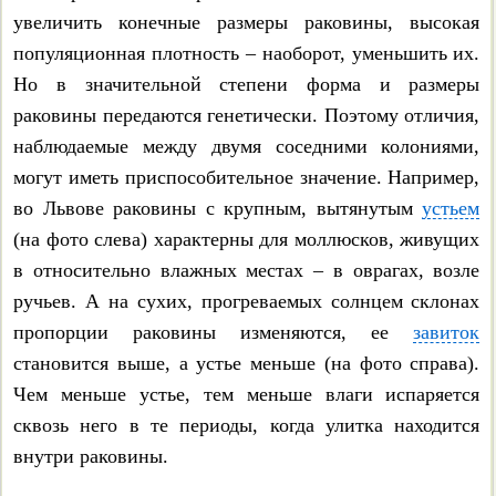
раковины
увеличить конечные размеры раковины, высокая
популяционная плотность – наоборот, уменьшить их.
Drobacia banatica
Но в значительной степени форма и размеры
раковины передаются генетически. Поэтому отличия,
Arianta arbustorum
наблюдаемые между двумя соседними колониями,
Arianta petrii
могут иметь приспособительное значение. Например,
во Львове раковины с крупным, вытянутым
устьем
Fruticicola fruticum
(на фото слева) характерны для моллюсков, живущих
в относительно влажных местах – в оврагах, возле
Monacha fruticola
ручьев. А на сухих, прогреваемых солнцем склонах
пропорции раковины изменяются, ее
завиток
Monacha cartusiana
становится выше, а устье меньше (на фото справа).
Euomphalia strigella
Чем меньше устье, тем меньше влаги испаряется
сквозь него в те периоды, когда улитка находится
Pseudotrichia rubiginosa
внутри раковины.