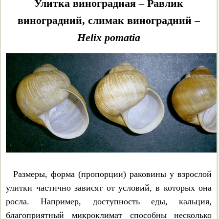
Улитка виноградная – Равлик
Eobania vermiculata
виноградний, слимак виноградний –
Ох уж эти цепеи!
Helix pomatia
Cepaea nemoralis
Нижняя полоса и определение цепей
Cepaea hortensis
Cepaea vindobonensis
Cepaea sylvatica
Размеры, форма (пропорции) раковины у взрослой
Откуда “пришли” цепеи?
улитки частично зависят от условий, в которых она
росла. Например, доступность еды, кальция,
Цепеи и полиморфизм окраски
благоприятный микроклимат способны несколько