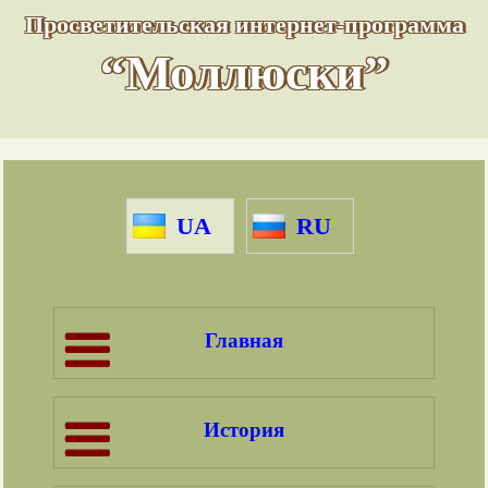
Просветительская интернет-программа
“Моллюски”
UA
RU
Главная
История