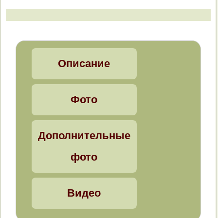
Trochulus hispidus
Trochulus villosulus
Plicuteria lubomirskii
Описание
Isognomostoma isognomostomum
Фото
Perforatella bidentata
Perforatella dibothrion
Дополнительные
Monachoides vicina
фото
Stenomphalia ravergiensis
Видео
Faustina faustina